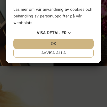
"Ett väl genomfört ar
Hjälpsamma och proff
Läs mer om vår användning av cookies och
va
behandling av personuppgifter på vår
webbplats.
VISA
DETALJER
JA
NEJ
OK
JA
NEJ
NÖDVÄNDIG
INSTÄLLNINGAR
AVVISA ALLA
JA
NEJ
JA
NEJ
MARKNADSFÖRING
STATISTIK