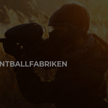
INTBALLFABRIKEN
en behövde en riktigt bra presentation på nätet och
B
, resultatet överträffade våra förväntningar på alla
skall köpa hemsida, kan vi verkligen rekommendera
MEGAWEBB
för de levererar!"