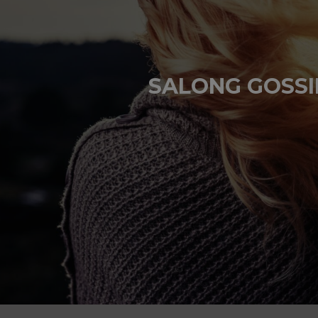
SALONG GOSSI
"Det är skönt och veta att vi alltid får snabb suppo
redigera hemsidan när vi vill. Från att ha en lösnin
till något vi kan visa upp med stolthet är tack var
BESÖK HEMSIDAN