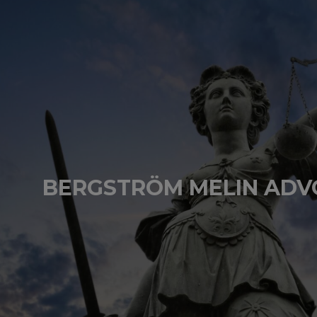
BERGSTRÖM MELIN AD
"Från den första kontakten har jag blivit mycke
Servicen har genomgående varit snabb, lyhörd oc
som används är lätt att använda och även efter att
har jag fått förstklassig service vid varje kon
rekommendera
MEGAWEBB
."