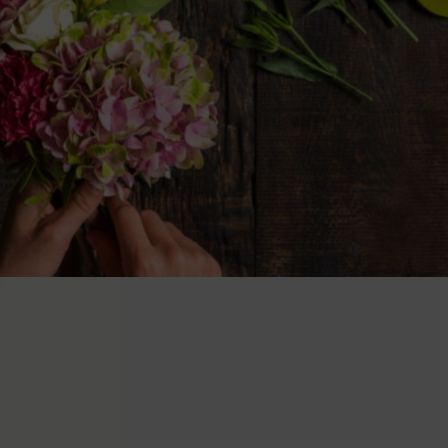
bete med min nya hemsida kombinerat med webshop!
siga i såsom utförande som support! Kan verkligen
rmt rekommendera
MEGAWEBB
!"
BESÖK HEMSIDAN