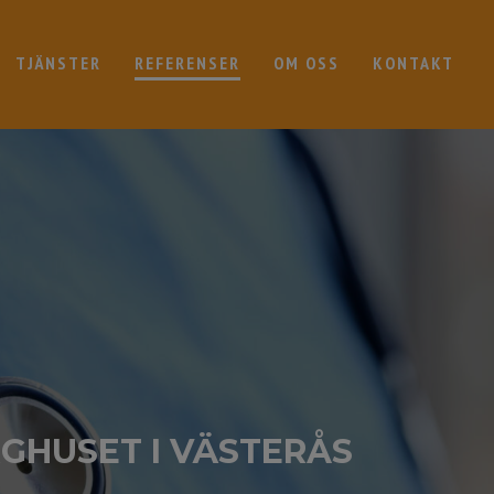
TJÄNSTER
REFERENSER
OM OSS
KONTAKT
GHUSET I VÄSTERÅS