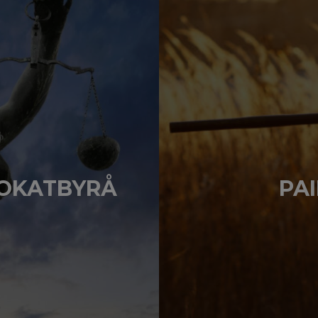
VOKATBYRÅ
PA
t väl omhändertagen.
"Vi på Paintballfabrik
h kompetent. Systemet
tog hjälp av
MEGAWEB
 min hemsida levererats
sätt. Om ert företag 
takt. Jag kan varmt