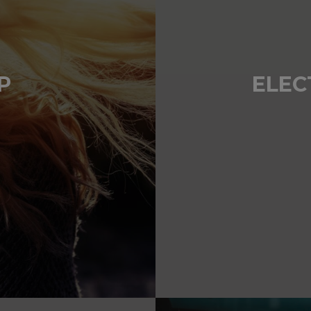
P
ELEC
rt och att vi själva kan
g som inte alls var bra
e teamet på
MEGAWEBB
"