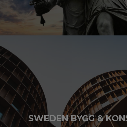
BESÖK HEMSIDAN
SWEDEN BYGG & KON