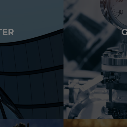
TER
G