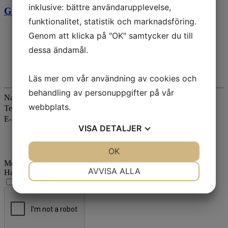
inklusive: bättre användarupplevelse,
Grafisk profil
funktionalitet, statistik och marknadsföring.
Genom att klicka på "OK" samtycker du till
dessa ändamål.
Fyll i formuläret så återkommer vi inom kort!
Vill du komma i kontakt med oss
Läs mer om vår användning av cookies och
behandling av personuppgifter på vår
Namn
*
webbplats.
Telefonnummer
*
E-postadress
*
VISA
DETALJER
JA
NEJ
OK
JA
NEJ
Meddelande
*
NÖDVÄNDIG
INSTÄLLNINGAR
AVVISA ALLA
Hantering av personuppgifter
*
Jag godkänner
hantering av personuppgifter
JA
NEJ
JA
NEJ
MARKNADSFÖRING
STATISTIK