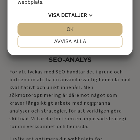
webbplats.
VISA
DETALJER
JA
NEJ
OK
JA
NEJ
NÖDVÄNDIG
INSTÄLLNINGAR
AVVISA ALLA
JA
NEJ
JA
NEJ
SEO-ANALYS
MARKNADSFÖRING
STATISTIK
För att lyckas med SEO handlar det i grund och
botten om att ha en användarvänlig hemsida med
kvalitativt och unikt innehåll. Men
sökmotoroptimering är däremot något som
kräver långsiktigt arbete med noggranna
analyser och strategier, för att verkligen göra
skillnad. Vi tar därför fram en anpassad strategi
för din verksamhet och hemsida.
I syfte att optimera din webbplats för