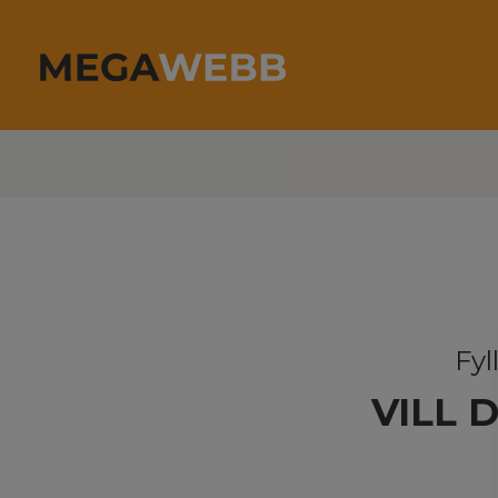
Fyl
VILL 