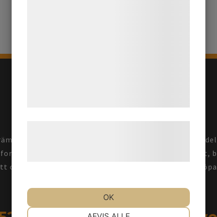
bedre brugeroplevelse, funktionalitet,
statistik og marketing. Disse oplysninger
kan blive delt med annoncerings- og
analysepartnere, som kan kombinere dem
med data, du tidligere har givet dem eller
de har indsamlet gennem din brug af deres
tjenester. Ved at klikke på 'OK' giver du
samtykke til disse formål.
Læs mere om vores brug af cookies og
st levererar hemsidor och e-handel till små och medelst
behandling af persondata på vores
form på nätet till en prisvärd och fast kostnad. Snabbt, 
hjemmeside.
ett oss hundratals nöjda kunder. Är du också ute efter kö
oss, vi hjälper dig!
OK
NØDVENDIGE
PRÆFERENCER
AFVIS ALLE