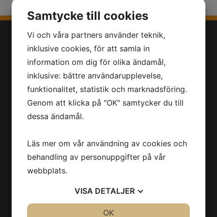
Samtycke till cookies
Vi och våra partners använder teknik,
inklusive cookies, för att samla in
information om dig för olika ändamål,
inklusive: bättre användarupplevelse,
funktionalitet, statistik och marknadsföring.
MEGAWEBB är en webbyrå som främst levererar
Genom att klicka på "OK" samtycker du till
hemsidor och e-handel till små och medelstora
dessa ändamål.
företag i hela Sverige. Våra kunder får en
professionell plattform på nätet till en prisvärd
Läs mer om vår användning av cookies och
och fast kostnad. Snabbt, billigt och enkelt är
behandling av personuppgifter på vår
ledorden som drivit oss sedan starten och har
webbplats.
gett oss hundratals nöjda kunder. Är du också ute
VISA
DETALJER
efter köpa hemsida eller e-handel? Kontakta oss,
vi hjälper dig!
JA
NEJ
OK
JA
NEJ