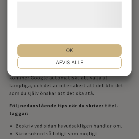
Læs mere om vores brug af cookies og
metabeskrivningar.
behandling af persondata på vores
Den blå länken som ni ser ovan är vad som kallas
hjemmeside.
titel-tagg. Nedan ser vi en grå text, vilket är det
som kallas för just metabeskrivning. Dessa två
beskrivningar visas i varje sökresultat.
OK
Vi rekommenderar att skriva en unik titel och
NØDVENDIGE
PRÆFERENCER
beskrivning för varje undersida på din hemsida.
AFVIS ALLE
Om du inte själv medvetet skriver ovanstående,
kommer Google automatiskt att välja ut
MARKETING
STATISTIK
lämpliga, och det är inte säkert att det blir det
som du själv önskar att det ska stå.
Följ nedanstående tips när du skriver titel-
taggar:
Beskriv vad sidan huvudsakligen handlar om.
Skriv sökord så tidigt som möjligt.