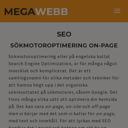
Togg
NYHETSBREV
navig
SÖKMOTOROPTIMERING
SEO
SÖKMOTOROPTIMERING ON-PAGE
ANNONSERA PÅ GOOGLE
Sökmotoroptimering eller på engelska kallat
Search Engine Optimization, är för många något
REFERENSER
invecklat och komplicerat. Det är ett
samlingsnamn för olika metoder och tekniker för
att hamna högt upp i det organiska
OM OSS
sökresultatet på sökmotorer, såsom Google. Det
finns många olika sätt att optimera din hemsida
KONTAKT
på. Det kan vara
on-page
,
on-site
och
off-page
men vi börjar med det som vi kallar för
on-page
,
med text och innehåll. För att lyckas med SEO
handlar det i grund och botten om att ha en