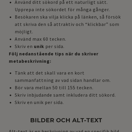
Använd ditt sökord på ett naturligt sätt.
Upprepa inte sökordet för många gånger.
Besökaren ska vilja klicka på länken, så försök
att skriva den så attraktiv och “klickbar” som
möjligt.
Använd max 60 tecken.
Skriv en
unik
per sida.
Följ nedanstående tips när du skriver
metabeskrivning:
Tänk att det skall vara en kort
sammanfattning av vad sidan handlar om.
Bör vara mellan 50 till 155 tecken.
Skriv inbjudande samt inkludera ditt sökord.
Skriv en unik per sida.
BILDER OCH ALT-TEXT
Alt-text är en beskrivning av vad en specifik bild