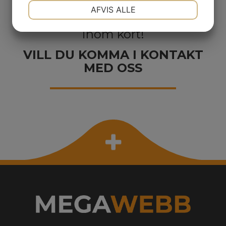
NØDVENDIGE
PRÆFERENCER
AFVIS ALLE
Fyll i formuläret så återkommer vi
inom kort!
MARKETING
STATISTIK
VILL DU KOMMA I KONTAKT
MED OSS